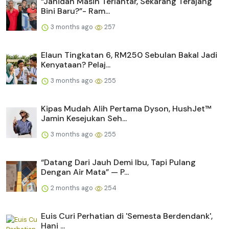
“Jahidah Masih Terlantar, Sekarang Terajang
Bini Baru?”- Ram...
3 months ago
257
Elaun Tingkatan 6, RM250 Sebulan Bakal Jadi
Kenyataan? Pelaj...
3 months ago
255
Kipas Mudah Alih Pertama Dyson, HushJet™
Jamin Kesejukan Seh...
3 months ago
255
“Datang Dari Jauh Demi Ibu, Tapi Pulang
Dengan Air Mata” — P...
2 months ago
254
Euis Curi Perhatian di 'Semesta Berdendank',
Hani ...