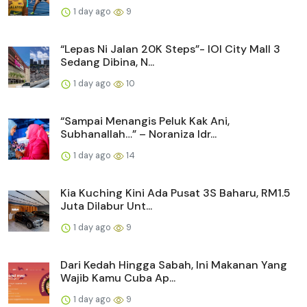
1 day ago
9
“Lepas Ni Jalan 20K Steps”- IOI City Mall 3
Sedang Dibina, N...
1 day ago
10
“Sampai Menangis Peluk Kak Ani,
Subhanallah…” – Noraniza Idr...
1 day ago
14
Kia Kuching Kini Ada Pusat 3S Baharu, RM1.5
Juta Dilabur Unt...
1 day ago
9
Dari Kedah Hingga Sabah, Ini Makanan Yang
Wajib Kamu Cuba Ap...
1 day ago
9