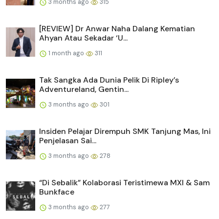
3 months ago
315
[REVIEW] Dr Anwar Naha Dalang Kematian
Ahyan Atau Sekadar ‘U...
1 month ago
311
Tak Sangka Ada Dunia Pelik Di Ripley’s
Adventureland, Gentin...
3 months ago
301
Insiden Pelajar Dirempuh SMK Tanjung Mas, Ini
Penjelasan Sai...
3 months ago
278
“Di Sebalik” Kolaborasi Teristimewa MXI & Sam
Bunkface
3 months ago
277