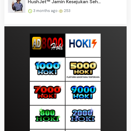
HushJet™ Jamin Kesejukan Seh...
3 months ago
253