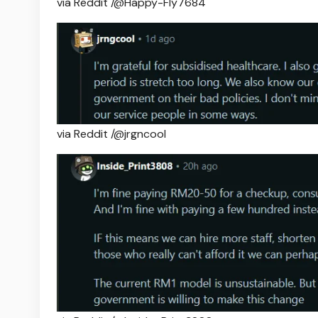
via Reddit /@Happy-Fly7684
via Reddit /@jrgncool