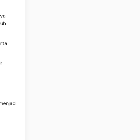
nya
auh
erta
ih
menjadi