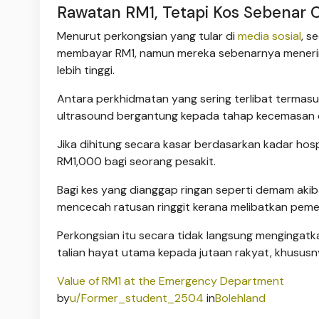
Rawatan RM1, Tetapi Kos Sebenar 
Menurut perkongsian yang tular di
media sosial
, s
membayar RM1, namun mereka sebenarnya menerima
lebih tinggi.
Antara perkhidmatan yang sering terlibat termasuk
ultrasound bergantung kepada tahap kecemasan 
Jika dihitung secara kasar berdasarkan kadar hos
RM1,000 bagi seorang pesakit.
Bagi kes yang dianggap ringan seperti demam akib
mencecah ratusan ringgit kerana melibatkan peme
Perkongsian itu secara tidak langsung mengingat
talian hayat utama kepada jutaan rakyat, khusu
Value of RM1 at the Emergency Department
by
u/Former_student_2504
in
Bolehland