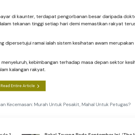
bayar di kaunter, terdapat pengorbanan besar daripada dokt
dalam tekanan tinggi setiap hari demi memastikan rakyat teru
 dipersetujui ramai ialah sistem kesihatan awam merupakan
menyeluruh, kebimbangan terhadap masa depan sektor kesi
lam kalangan rakyat.
Read Entire Article
atan Kecemasan: Murah Untuk Pesakit, Mahal Untuk Petugas?
ula 1-
Bakal Tayang Pada September Ini, ‘The I