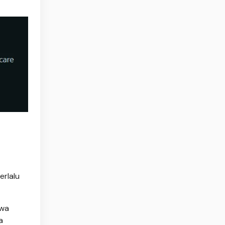
erlalu
awa
a