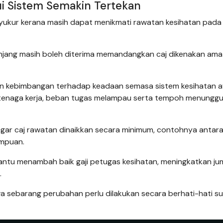
ui Sistem Semakin Tertekan
syukur kerana masih dapat menikmati rawatan kesihatan pada
ang masih boleh diterima memandangkan caj dikenakan ama
kan kebimbangan terhadap keadaan semasa sistem kesihatan
n tenaga kerja, beban tugas melampau serta tempoh menungg
ar caj rawatan dinaikkan secara minimum, contohnya antar
mpuan.
ntu menambah baik gaji petugas kesihatan, meningkatkan ju
.
 sebarang perubahan perlu dilakukan secara berhati-hati s