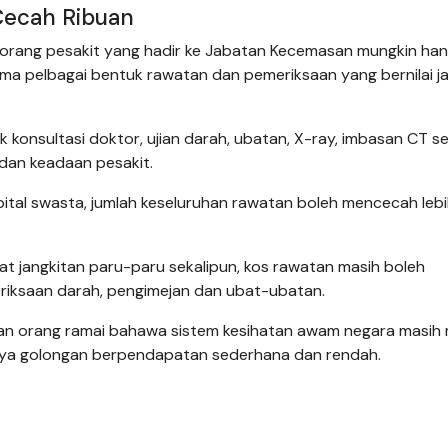
Cecah Ribuan
eorang pesakit yang hadir ke Jabatan Kecemasan mungkin ha
 pelbagai bentuk rawatan dan pemeriksaan yang bernilai j
 konsultasi doktor, ujian darah, ubatan, X-ray, imbasan CT s
dan keadaan pesakit.
pital swasta, jumlah keseluruhan rawatan boleh mencecah leb
at jangkitan paru-paru sekalipun, kos rawatan masih boleh
riksaan darah, pengimejan dan ubat-ubatan.
kan orang ramai bahawa sistem kesihatan awam negara masih 
snya golongan berpendapatan sederhana dan rendah.