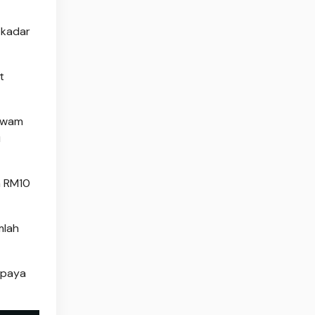
 kadar
t
 awam
u
a RM10
mlah
upaya