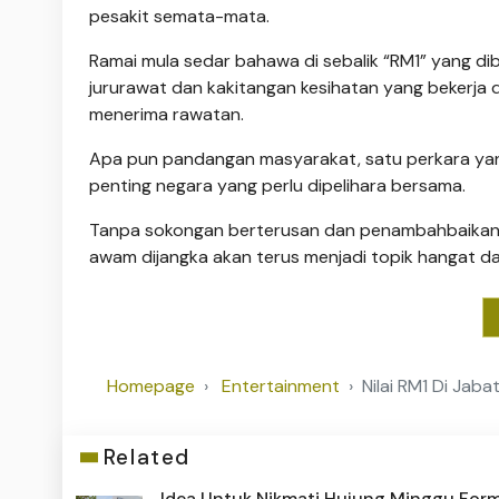
pesakit semata-mata.
Ramai mula sedar bahawa di sebalik “RM1” yang di
jururawat dan kakitangan kesihatan yang bekerja 
menerima rawatan.
Apa pun pandangan masyarakat, satu perkara yang
penting negara yang perlu dipelihara bersama.
Tanpa sokongan berterusan dan penambahbaikan 
awam dijangka akan terus menjadi topik hangat da
Homepage
Entertainment
Nilai RM1 Di Jab
Related
Idea Untuk Nikmati Hujung Minggu Form