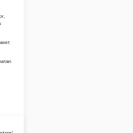
or,
s
 aset
hatan
ntern’