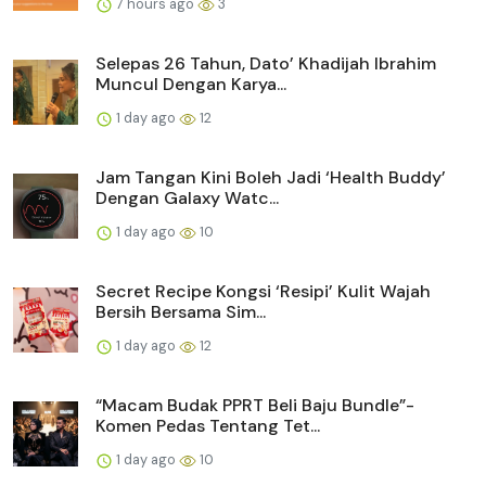
7 hours ago
3
Selepas 26 Tahun, Dato’ Khadijah Ibrahim
Muncul Dengan Karya...
1 day ago
12
Jam Tangan Kini Boleh Jadi ‘Health Buddy’
Dengan Galaxy Watc...
1 day ago
10
Secret Recipe Kongsi ‘Resipi’ Kulit Wajah
Bersih Bersama Sim...
1 day ago
12
“Macam Budak PPRT Beli Baju Bundle”-
Komen Pedas Tentang Tet...
1 day ago
10