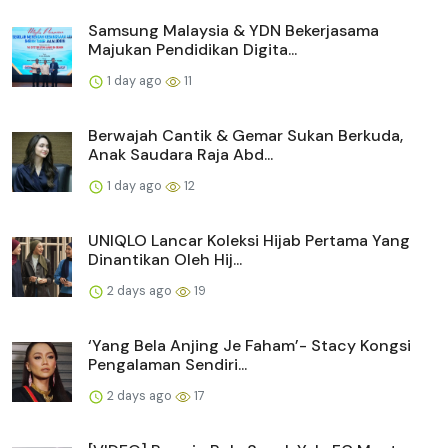
Samsung Malaysia & YDN Bekerjasama
Majukan Pendidikan Digita...
1 day ago
11
Berwajah Cantik & Gemar Sukan Berkuda,
Anak Saudara Raja Abd...
1 day ago
12
UNIQLO Lancar Koleksi Hijab Pertama Yang
Dinantikan Oleh Hij...
2 days ago
19
‘Yang Bela Anjing Je Faham’- Stacy Kongsi
Pengalaman Sendiri...
2 days ago
17