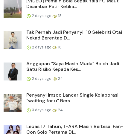
[VIDEO] Pemain Bola Sepak Yala FC Maut
Disambar Petir Ketika...
2 days ago
18
Tak Pernah Jadi Penyanyi! 10 Selebriti Otai
Nekad Berentap D...
2 days ago
18
Anggapan “Saya Masih Muda” Boleh Jadi
Satu Risiko Kepada Kes...
2 days ago
24
Penyanyi imzoo Lancar Single Kolaborasi
“waiting for u” Bers...
3 days ago
24
Lepas 17 Tahun, T-ARA Masih Berbisa! Fan-
Con Solo Pertama Di...