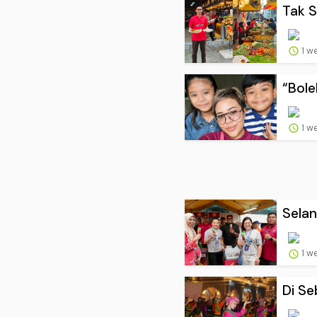
Tak S
1 w
“Bole
1 w
Selan
1 w
Di Se