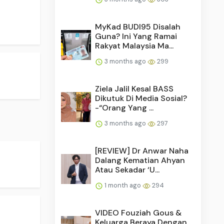
MyKad BUDI95 Disalah
Guna? Ini Yang Ramai
Rakyat Malaysia Ma...
3 months ago
299
Ziela Jalil Kesal BASS
Dikutuk Di Media Sosial?
-“Orang Yang ...
3 months ago
297
[REVIEW] Dr Anwar Naha
Dalang Kematian Ahyan
Atau Sekadar ‘U...
1 month ago
294
VIDEO Fouziah Gous &
Keluarga Beraya Dengan