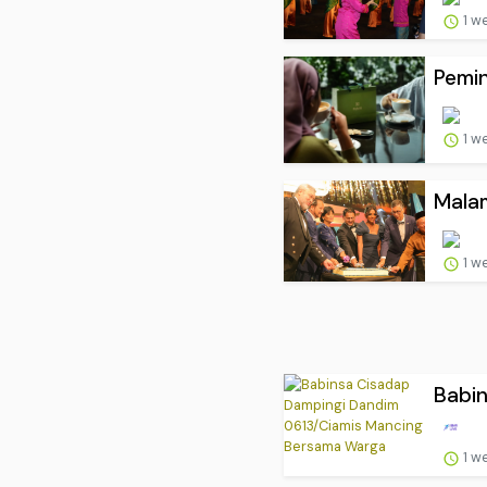
1 w
Pemin
1 w
Malam
1 w
Babin
1 w