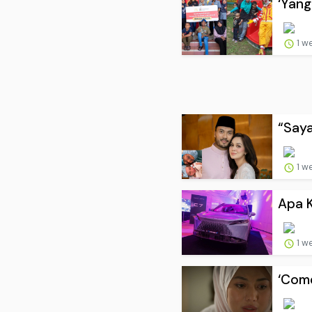
‘Yang
1 w
“Saya
1 w
Apa 
1 w
‘Come