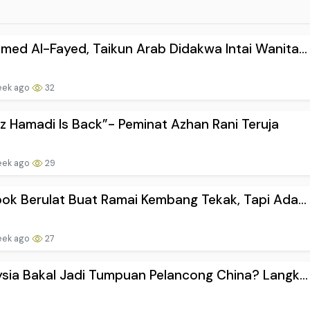
ed Al-Fayed, Taikun Arab Didakwa Intai Wanita...
eek ago
32
z Hamadi Is Back”- Peminat Azhan Rani Teruja
eek ago
29
ok Berulat Buat Ramai Kembang Tekak, Tapi Ada...
eek ago
27
sia Bakal Jadi Tumpuan Pelancong China? Langk...