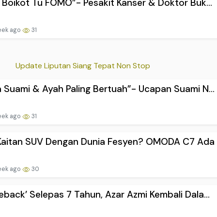
 Boikot Tu FOMO”- Pesakit Kanser & Doktor Buk...
eek ago
31
Update Liputan Siang Tepat Non Stop
 Suami & Ayah Paling Bertuah”- Ucapan Suami N...
eek ago
31
Kaitan SUV Dengan Dunia Fesyen? OMODA C7 Ada J
eek ago
30
back’ Selepas 7 Tahun, Azar Azmi Kembali Dala...