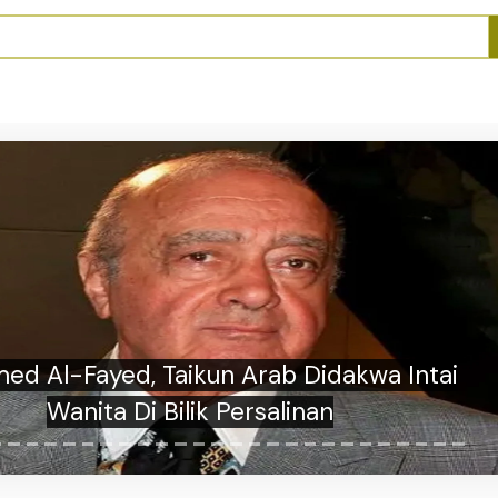
z Hamadi Is Back”- Peminat Azhan Rani
Teruja