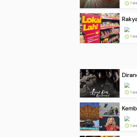
1 w
Rakya
1 w
Diran
1 w
Kemba
1 w