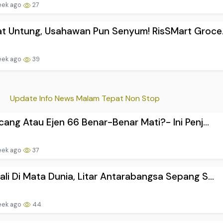
eek ago
27
t Untung, Usahawan Pun Senyum! RisSMart Groce.
eek ago
39
Update Info News Malam Tepat Non Stop
cang Atau Ejen 66 Benar-Benar Mati?- Ini Penj...
eek ago
37
li Di Mata Dunia, Litar Antarabangsa Sepang S...
eek ago
44