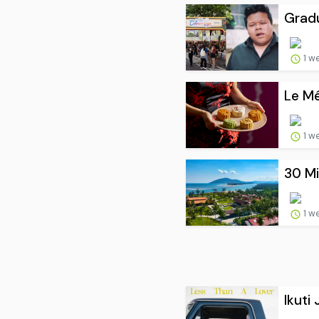
Gradu
1 w
Le Mé
1 w
30 Mi
1 w
Ikuti