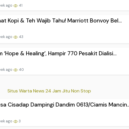
eek ago
41
at Kopi & Teh Wajib Tahu! Marriott Bonvoy Bel...
eek ago
43
 ‘Hope & Healing’, Hampir 770 Pesakit Dialisi...
eek ago
40
Situs Warta News 24 Jam Jitu Non Stop
sa Cisadap Dampingi Dandim 0613/Ciamis Mancin..
eek ago
3