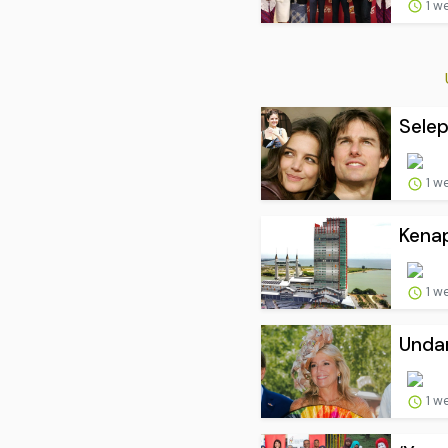
1 w
Selep
1 w
Kena
1 w
Undan
1 w