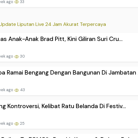
eek ago
33
Update Liputan Live 24 Jam Akurat Terpercaya
as Anak-Anak Brad Pitt, Kini Giliran Suri Cru...
eek ago
30
pa Ramai Bengang Dengan Bangunan Di Jambatan A
eek ago
43
g Kontroversi, Kelibat Ratu Belanda Di Festiv...
eek ago
25