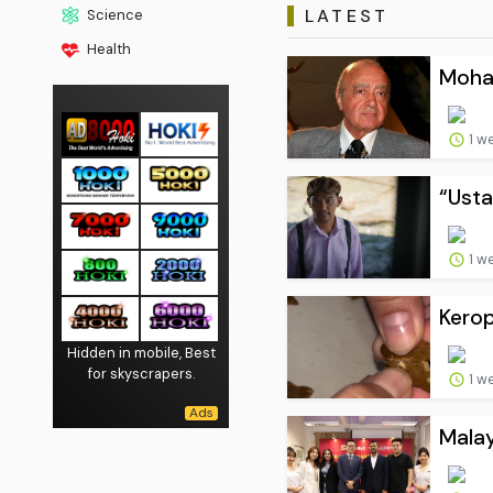
LATEST
Science
Health
Moham
1 w
“Usta
1 w
Kerop
Hidden in mobile, Best
for skyscrapers.
1 w
Malay