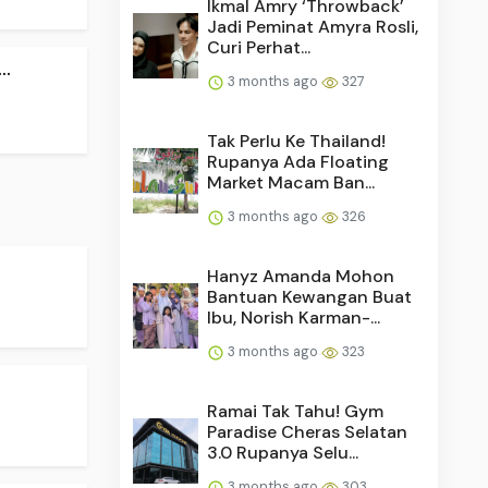
Ikmal Amry ‘Throwback’
Jadi Peminat Amyra Rosli,
Curi Perhat...
..
3 months ago
327
Tak Perlu Ke Thailand!
Rupanya Ada Floating
Market Macam Ban...
3 months ago
326
Hanyz Amanda Mohon
Bantuan Kewangan Buat
Ibu, Norish Karman-...
3 months ago
323
Ramai Tak Tahu! Gym
Paradise Cheras Selatan
3.0 Rupanya Selu...
3 months ago
303