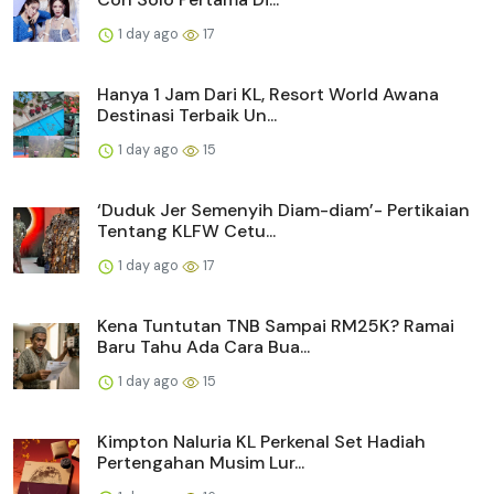
1 day ago
17
Hanya 1 Jam Dari KL, Resort World Awana
Destinasi Terbaik Un...
1 day ago
15
‘Duduk Jer Semenyih Diam-diam’- Pertikaian
Tentang KLFW Cetu...
1 day ago
17
Kena Tuntutan TNB Sampai RM25K? Ramai
Baru Tahu Ada Cara Bua...
1 day ago
15
Kimpton Naluria KL Perkenal Set Hadiah
Pertengahan Musim Lur...