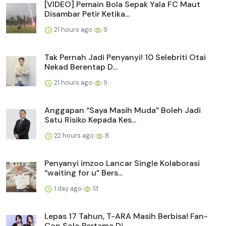
[VIDEO] Pemain Bola Sepak Yala FC Maut
Disambar Petir Ketika...
21 hours ago
9
Tak Pernah Jadi Penyanyi! 10 Selebriti Otai
Nekad Berentap D...
21 hours ago
9
Anggapan “Saya Masih Muda” Boleh Jadi
Satu Risiko Kepada Kes...
22 hours ago
8
Penyanyi imzoo Lancar Single Kolaborasi
“waiting for u” Bers...
1 day ago
13
Lepas 17 Tahun, T-ARA Masih Berbisa! Fan-
Con Solo Pertama Di...