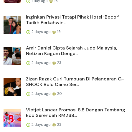
1 day ago
16
Inginkan Privasi Tetapi Pihak Hotel ‘Bocor’
Tarikh Perkahwin...
2 days ago
19
Amir Daniel Cipta Sejarah Judo Malaysia,
Netizen Kagum Denga...
2 days ago
23
Zizan Razak Curi Tumpuan Di Pelancaran G-
SHOCK Bold Camo Ser...
2 days ago
20
Vietjet Lancar Promosi 8.8 Dengan Tambang
Eco Serendah RM268...
2 days ago
23