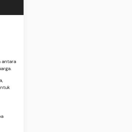
a antara
uarga.
a,
untuk
pa