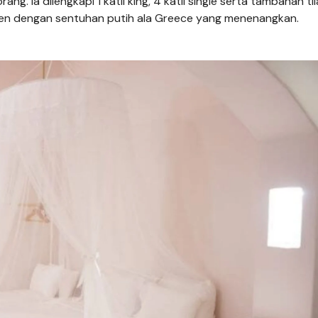
orang. Ia dilengkapi 1 katil king, 4 katil single serta tambahan ti
den dengan sentuhan putih ala Greece yang menenangkan.