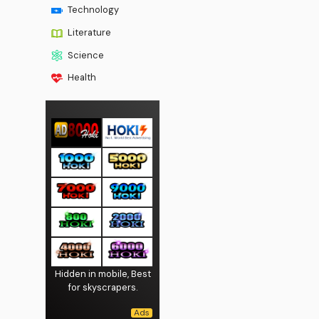
Technology
Literature
Science
Health
Hidden in mobile, Best
for skyscrapers.