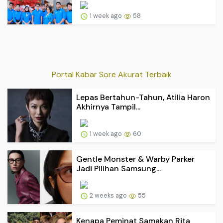
1 week ago
58
Portal Kabar Sore Akurat Terbaik
Lepas Bertahun-Tahun, Atilia Haron
Akhirnya Tampil...
1 week ago
60
Gentle Monster & Warby Parker
Jadi Pilihan Samsung...
2 weeks ago
55
Kenapa Peminat Samakan Rita