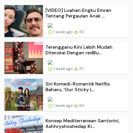
[VIDEO] Luahan Engku Emran
Tentang Pergaulan Anak ...
1 week ago
53
Terengganu Kini Lebih Mudah
Diterokai Dengan redBu...
1 week ago
57
Siri Komedi-Romantik Netflix
Baharu, ‘Our Sticky L...
1 week ago
60
Konsep Mediterranean Santorini,
Ashhryshoshedap Ki...