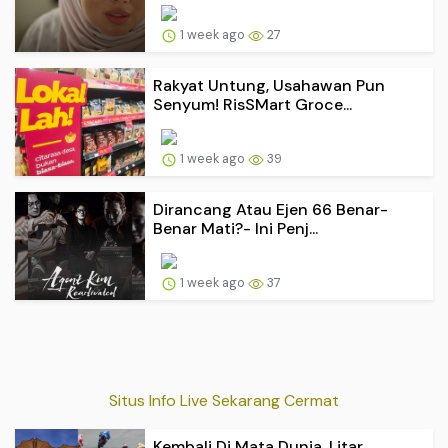
1 week ago
27
Rakyat Untung, Usahawan Pun
Senyum! RisSMart Groce...
1 week ago
39
Dirancang Atau Ejen 66 Benar-
Benar Mati?- Ini Penj...
1 week ago
37
Situs Info Live Sekarang Cermat
Kembali Di Mata Dunia, Litar