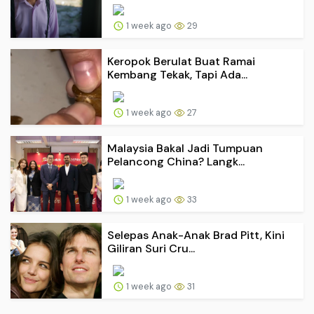
1 week ago
29
Keropok Berulat Buat Ramai
Kembang Tekak, Tapi Ada...
1 week ago
27
Malaysia Bakal Jadi Tumpuan
Pelancong China? Langk...
1 week ago
33
Selepas Anak-Anak Brad Pitt, Kini
Giliran Suri Cru...
1 week ago
31