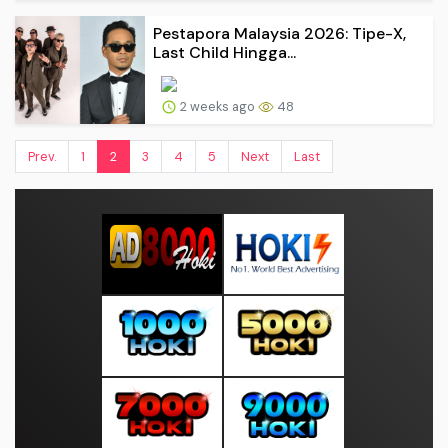
Pestapora Malaysia 2026: Tipe-X,
Last Child Hingga...
2 weeks ago
48
Prev.
1
2
3
4
5
Next
Last