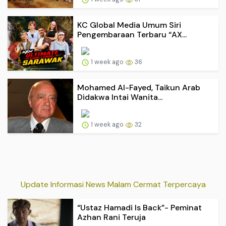
KC Global Media Umum Siri
Pengembaraan Terbaru “AX...
1 week ago
36
Mohamed Al-Fayed, Taikun Arab
Didakwa Intai Wanita...
1 week ago
32
Update Informasi News Malam Cermat Terpercaya
“Ustaz Hamadi Is Back”- Peminat
Azhan Rani Teruja