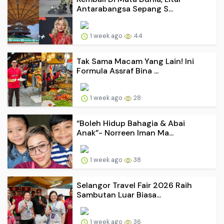
Antarabangsa Sepang S...
1 week ago
44
Tak Sama Macam Yang Lain! Ini
Formula Assraf Bina ...
1 week ago
28
“Boleh Hidup Bahagia & Abai
Anak”- Norreen Iman Ma...
1 week ago
38
Selangor Travel Fair 2026 Raih
Sambutan Luar Biasa...
1 week ago
36