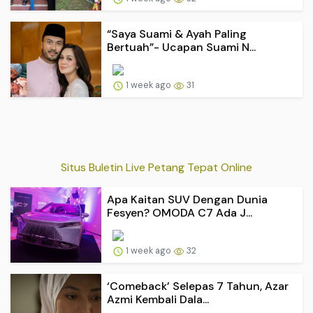
“Saya Suami & Ayah Paling
Bertuah”- Ucapan Suami N...
1 week ago
31
Situs Buletin Live Petang Tepat Online
Apa Kaitan SUV Dengan Dunia
Fesyen? OMODA C7 Ada J...
1 week ago
32
‘Comeback’ Selepas 7 Tahun, Azar
Azmi Kembali Dala...