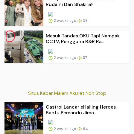
Rudaini Dan Shakira?
2 weeks ago
59
Masuk Tandas OKU Tapi Nampak
CCTV, Pengguna R&R Ra...
2 weeks ago
57
Situs Kabar Malam Akurat Non Stop
Castrol Lancar eHailing Heroes,
Bantu Pemandu Jima...
2 weeks ago
64