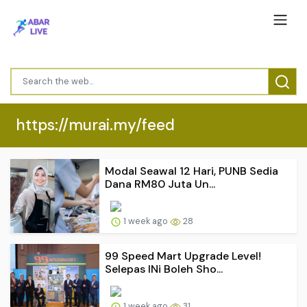
https://murai.my/feed
Modal Seawal 12 Hari, PUNB Sedia
Dana RM80 Juta Un...
1 week ago
28
99 Speed Mart Upgrade Level!
Selepas INi Boleh Sho...
1 week ago
31