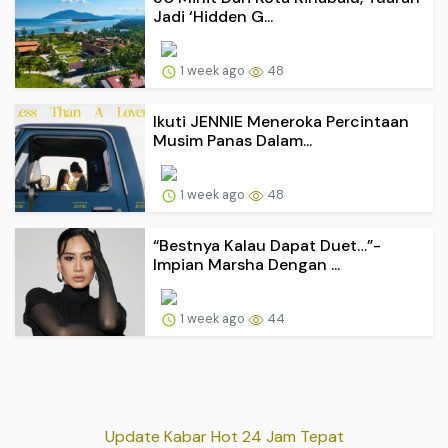
Jadi ‘Hidden G...
1 week ago
48
Ikuti JENNIE Meneroka Percintaan
Musim Panas Dalam...
1 week ago
48
“Bestnya Kalau Dapat Duet…”-
Impian Marsha Dengan ...
1 week ago
44
Update Kabar Hot 24 Jam Tepat