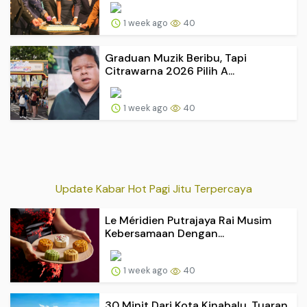
1 week ago
40
Graduan Muzik Beribu, Tapi
Citrawarna 2026 Pilih A...
1 week ago
40
Update Kabar Hot Pagi Jitu Terpercaya
Le Méridien Putrajaya Rai Musim
Kebersamaan Dengan...
1 week ago
40
30 Minit Dari Kota Kinabalu, Tuaran